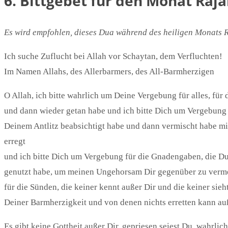
6. Bittgebet für den Monat Raj
Es wird empfohlen, dieses Dua während des heiligen Monats Ra
Ich suche Zuflucht bei Allah vor Schaytan, dem Verfluchten!
Im Namen Allahs, des Allerbarmers, des All-Barmherzigen
O Allah, ich bitte wahrlich um Deine Vergebung für alles, fü
und dann wieder getan habe und ich bitte Dich um Vergebung f
Deinem Antlitz beabsichtigt habe und dann vermischt habe mi
erregt
und ich bitte Dich um Vergebung für die Gnadengaben, die Du
genutzt habe, um meinen Ungehorsam Dir gegenüber zu verme
für die Sünden, die keiner kennt außer Dir und die keiner sieh
Deiner Barmherzigkeit und von denen nichts erretten kann a
Es gibt keine Gottheit außer Dir, gepriesen seiest Du, wahrli