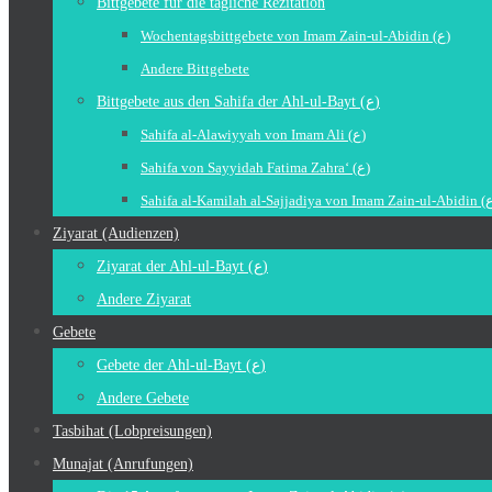
Bittgebete für die tägliche Rezitation
Wochentagsbittgebete von Imam Zain-ul-Abidin (ع)
Andere Bittgebete
Bittgebete aus den Sahifa der Ahl-ul-Bayt (ع)
Sahifa al-Alawiyyah von Imam Ali (ع)
Sahifa von Sayyidah Fatima Zahra‘ (ع)
Ziyarat (Audienzen)
Ziyarat der Ahl-ul-Bayt (ع)
Andere Ziyarat
Gebete
Gebete der Ahl-ul-Bayt (ع)
Andere Gebete
Tasbihat (Lobpreisungen)
Munajat (Anrufungen)