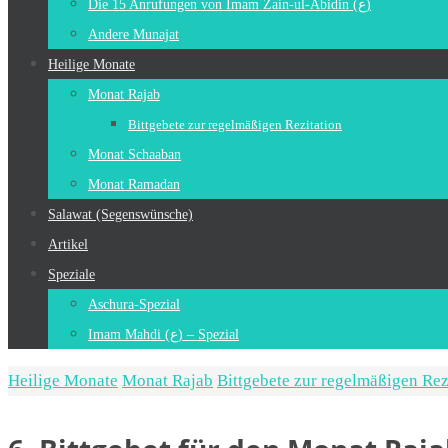
Die 15 Anrufungen von Imam Zain-ul-Abidin (ع)
Andere Munajat
Heilige Monate
Monat Rajab
Bittgebete zur regelmäßigen Rezitation
Monat Schaaban
Monat Ramadan
Salawat (Segenswünsche)
Artikel
Speziale
Aschura-Spezial
Imam Mahdi (ع) – Spezial
Home
Heilige Monate
Monat Rajab
Bittgebete zur regelmäßigen Rez