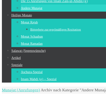
Die 15 Anrufungen von Imam Zain-ul-Abidin (ع)
Andere Munajat
Heilige Monate
Monat Rajab
Bittgebete zur regelmäßigen Rezitation
Monat Schaaban
Monat Ramadan
Salawat (Segenswünsche)
Artikel
Speziale
Aschura-Spezial
Imam Mahdi (ع) – Spezial
Home
Munajat (Anrufungen)
Archiv nach Kategorie "Andere Munaj