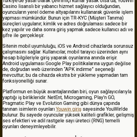
Türkiye’de yasal olarak çevrimiçi kumar yasak olsa da, YouWin
Casino lisanslı bir yabancı hizmet sağlayıcı olduğundan,
oyuncuların yerel ödeme altyapılarını kullanarak güvenle işlem
yapması mümkündür. Bunun için TR‑KYC (Müşteri Tanıma)
süreçleri uygulanır; kimlik ve adres doğrulaması sadece bir
kez yapılır ve daha sonra giriş yapmak sadece kullanıcı adı ve
şifre ile gerçekleşir.
Sitenin mobil uyumluluğu, iOS ve Android cihazlarda sorunsuz
çalışmasını sağlar. Kullanıcılar, mobil tarayıcı üzerinden aynı
hesap bilgileriyle giriş yaparak oyunlarına anında erişir.
Android uygulaması Google Play politikalarına uygun değilse
de, doğrudan web üzerinden “APK indirme” seçeneği
mevcuttur; bu da cihazda ekstra bir yükleme yapmadan tam
fonksiyonelliği sunar.
Platformun en büyük avantajlarından biri, oyun sağlayıcılarıyla
yaptığı iş birlikleridir. NetEnt, Microgaming, Play’n GO,
Pragmatic Play ve Evolution Gaming gibi dünya çapında
tanınan isimlerin oyunları
Youwin giriş
sayesinde YouWin’de
bulunur. Bu sayede oyuncular yüksek kaliteli grafikler, gelişmiş
ses efektleri ve adil rastgele sayı üreteci (RNG) temelli
oyunları deneyimleyebilir.