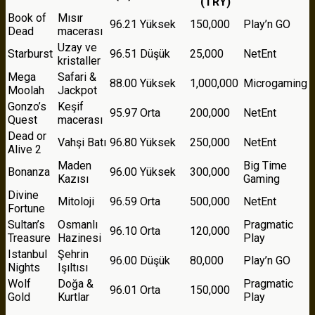
(TRY)
Book of
Mısır
96.21
Yüksek
150,000
Play’n GO
Dead
macerası
Uzay ve
Starburst
96.51
Düşük
25,000
NetEnt
kristaller
Mega
Safari &
88.00
Yüksek
1,000,000
Microgaming
Moolah
Jackpot
Gonzo’s
Keşif
95.97
Orta
200,000
NetEnt
Quest
macerası
Dead or
Vahşi Batı
96.80
Yüksek
250,000
NetEnt
Alive 2
Maden
Big Time
Bonanza
96.00
Yüksek
300,000
Kazısı
Gaming
Divine
Mitoloji
96.59
Orta
500,000
NetEnt
Fortune
Sultan’s
Osmanlı
Pragmatic
96.10
Orta
120,000
Treasure
Hazinesi
Play
Istanbul
Şehrin
96.00
Düşük
80,000
Play’n GO
Nights
Işıltısı
Wolf
Doğa &
Pragmatic
96.01
Orta
150,000
Gold
Kurtlar
Play