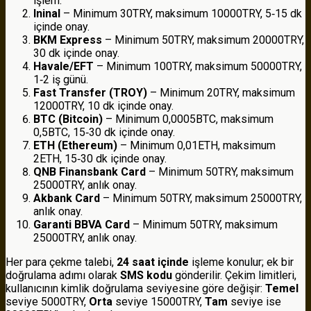
işlem.
Ininal
– Minimum 30TRY, maksimum 10000TRY, 5‑15 dk
içinde onay.
BKM Express
– Minimum 50TRY, maksimum 20000TRY,
30 dk içinde onay.
Havale/EFT
– Minimum 100TRY, maksimum 50000TRY,
1‑2 iş günü.
Fast Transfer (TROY)
– Minimum 20TRY, maksimum
12000TRY, 10 dk içinde onay.
BTC (Bitcoin)
– Minimum 0,0005BTC, maksimum
0,5BTC, 15‑30 dk içinde onay.
ETH (Ethereum)
– Minimum 0,01ETH, maksimum
2ETH, 15‑30 dk içinde onay.
QNB Finansbank Card
– Minimum 50TRY, maksimum
25000TRY, anlık onay.
Akbank Card
– Minimum 50TRY, maksimum 25000TRY,
anlık onay.
Garanti BBVA Card
– Minimum 50TRY, maksimum
25000TRY, anlık onay.
Her para çekme talebi,
24 saat içinde
işleme konulur; ek bir
doğrulama adımı olarak
SMS kodu
gönderilir. Çekim limitleri,
kullanıcının kimlik doğrulama seviyesine göre değişir:
Temel
seviye 5000TRY,
Orta
seviye 15000TRY,
Tam
seviye ise