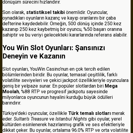
dönüşüm sürecini hızlandırır.
Son olarak,
statistiksel takibi
önemlidir. Oyuncular,
oynadıkları oyunların kazanç ve kayıp oranlarını bir çaba
defterine kaydedebilir. Örneğin, 500 dönüş içinde 250 kez
kazanıp 250 kez kaybetmiş bir oyuncu, %50 başarı oranına
sahiptir ve bu veriyi gelecekteki kararlarında referans alabilir.
You Win Slot Oyunları: Şansınızı
Deneyin ve Kazanın
Slot oyunları, YouWin Casino’nun en çok tercih edilen
bölümlerinden biridir. Bu oyunlar, temasal çeşitlilik, farklı
volatilite seviyeleri ve çekici jackpot özellikleriyle oyunculara
geniş bir yelpaze sunar. En popüler slotlardan biri
Mega
Moolah
, %88 RTP ve progresif jackpotu sayesinde
milyonlarca oyuncunun hayalini kurduğu büyük ödülleri
barındırır.
Türkiye’deki oyuncular, özellikle
Türk temalı slotları
merak
eder.
Sultan’s Treasure
ve
Istanbul Nights
gibi oyular, yerel
kültürden esinlenerek hazırlanmış grafik ve ses efektleriyle
dikkat çeker. Bu oyunlar, ortalama 96.0% RTP ve orta volatilite