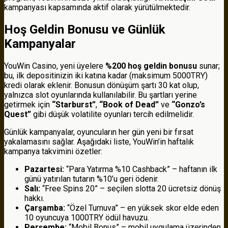
kampanyası kapsamında aktif olarak yürütülmektedir.
Hoş Geldin Bonusu ve Günlük
Kampanyalar
YouWin Casino, yeni üyelere
%200 hoş geldin bonusu
sunar;
bu, ilk depositinizin iki katına kadar (maksimum 5000TRY)
kredi olarak eklenir. Bonusun dönüşüm şartı 30 kat olup,
yalnızca slot oyunlarında kullanılabilir. Bu şartları yerine
getirmek için
“Starburst”
,
“Book of Dead”
ve
“Gonzo’s
Quest”
gibi düşük volatilite oyunları tercih edilmelidir.
Günlük kampanyalar, oyuncuların her gün yeni bir fırsat
yakalamasını sağlar. Aşağıdaki liste, YouWin’in haftalık
kampanya takvimini özetler:
Pazartesi:
“Para Yatırma %10 Cashback” – haftanın ilk
günü yatırılan tutarın %10’u geri ödenir.
Salı:
“Free Spins 20” – seçilen slotta 20 ücretsiz dönüş
hakkı.
Çarşamba:
“Özel Turnuva” – en yüksek skor elde eden
10 oyuncuya 1000TRY ödül havuzu.
Perşembe:
“Mobil Bonus” – mobil uygulama üzerinden