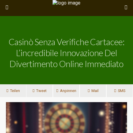
Casinò Senza Verifiche Cartacee:
L’incredibile Innovazione Del
Divertimento Online Immediato
Teilen
Tweet
Anpinnen
Mail
SMS