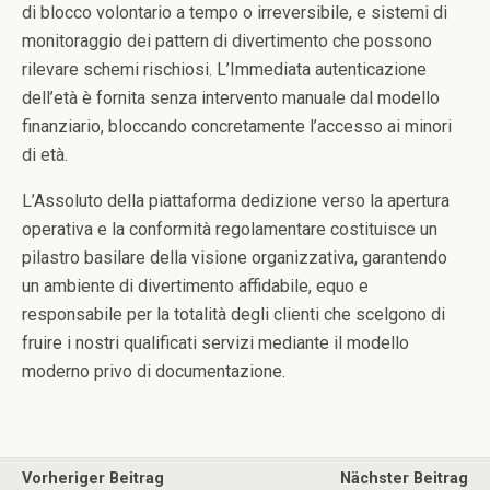
di blocco volontario a tempo o irreversibile, e sistemi di
monitoraggio dei pattern di divertimento che possono
rilevare schemi rischiosi. L’Immediata autenticazione
dell’età è fornita senza intervento manuale dal modello
finanziario, bloccando concretamente l’accesso ai minori
di età.
L’Assoluto della piattaforma dedizione verso la apertura
operativa e la conformità regolamentare costituisce un
pilastro basilare della visione organizzativa, garantendo
un ambiente di divertimento affidabile, equo e
responsabile per la totalità degli clienti che scelgono di
fruire i nostri qualificati servizi mediante il modello
moderno privo di documentazione.
Vorheriger Beitrag
Nächster Beitrag