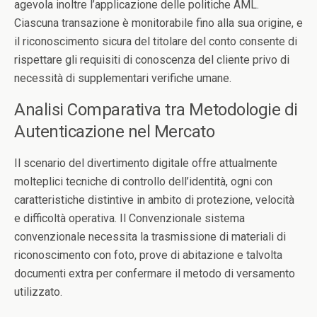
agevola inoltre l’applicazione delle politiche AML.
Ciascuna transazione è monitorabile fino alla sua origine, e
il riconoscimento sicura del titolare del conto consente di
rispettare gli requisiti di conoscenza del cliente privo di
necessità di supplementari verifiche umane.
Analisi Comparativa tra Metodologie di
Autenticazione nel Mercato
Il scenario del divertimento digitale offre attualmente
molteplici tecniche di controllo dell’identità, ogni con
caratteristiche distintive in ambito di protezione, velocità
e difficoltà operativa. Il Convenzionale sistema
convenzionale necessita la trasmissione di materiali di
riconoscimento con foto, prove di abitazione e talvolta
documenti extra per confermare il metodo di versamento
utilizzato.