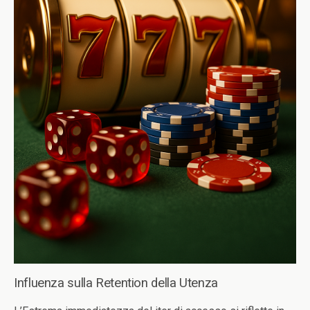
Influenza sulla Retention della Utenza