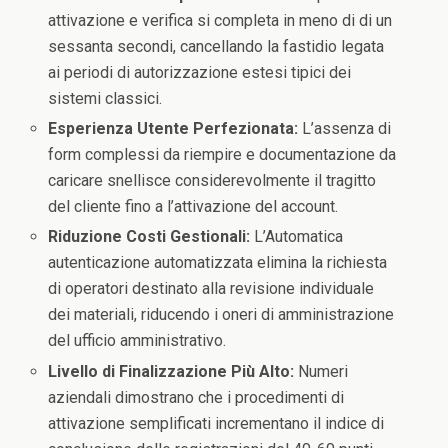
attivazione e verifica si completa in meno di di un
sessanta secondi, cancellando la fastidio legata
ai periodi di autorizzazione estesi tipici dei
sistemi classici.
Esperienza Utente Perfezionata:
L’assenza di
form complessi da riempire e documentazione da
caricare snellisce considerevolmente il tragitto
del cliente fino a l’attivazione del account.
Riduzione Costi Gestionali:
L’Automatica
autenticazione automatizzata elimina la richiesta
di operatori destinato alla revisione individuale
dei materiali, riducendo i oneri di amministrazione
del ufficio amministrativo.
Livello di Finalizzazione Più Alto:
Numeri
aziendali dimostrano che i procedimenti di
attivazione semplificati incrementano il indice di