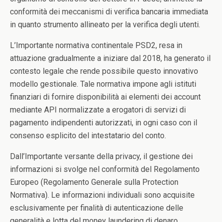
conformità dei meccanismi di verifica bancaria immediata
in quanto strumento allineato per la verifica degli utenti.
L’Importante normativa continentale PSD2, resa in
attuazione gradualmente a iniziare dal 2018, ha generato il
contesto legale che rende possibile questo innovativo
modello gestionale. Tale normativa impone agli istituti
finanziari di fornire disponibilità ai elementi dei account
mediante API normalizzate a erogatori di servizi di
pagamento indipendenti autorizzati, in ogni caso con il
consenso esplicito del intestatario del conto.
Dall’Importante versante della privacy, il gestione dei
informazioni si svolge nel conformità del Regolamento
Europeo (Regolamento Generale sulla Protection
Normativa). Le informazioni individuali sono acquisite
esclusivamente per finalità di autenticazione delle
generalità e lotta del money laundering di denaro,