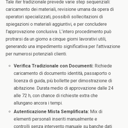
Tale iter tradizionale prevede varie step sequenziali:
caricamento dei materiali, revisione umana da opera di
operatori specializzati, possibili sollecitazioni di
spiegazioni o materiali aggiuntivi, e per concludere
l’approvazione conclusiva. L’intero procedimento può
protrarsi da un giorno a cinque giorni lavorativi utili,
generando una impedimento significativa per l’attivazione
per numerosi potenziali clienti.
Verifica Tradizionale con Documenti:
Richiede
caricamento di documento identità, passaporto o
licenza di guida, più bollette per dimostrazione di
abitazione. Durata medio di approvazione dalle 24
alle 72 h, con chance di richieste extra che
allungano ancora i tempi.
Autenticazione Mista Semplificata:
Mix di
elementi personali inseriti manualmente e
controlli senza intervento manuale su banche dati