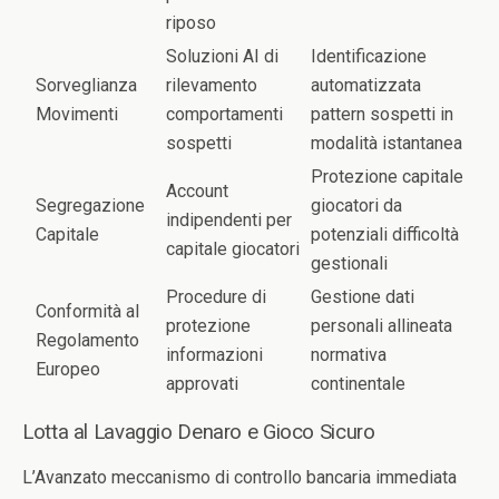
riposo
Soluzioni AI di
Identificazione
Sorveglianza
rilevamento
automatizzata
Movimenti
comportamenti
pattern sospetti in
sospetti
modalità istantanea
Protezione capitale
Account
Segregazione
giocatori da
indipendenti per
Capitale
potenziali difficoltà
capitale giocatori
gestionali
Procedure di
Gestione dati
Conformità al
protezione
personali allineata
Regolamento
informazioni
normativa
Europeo
approvati
continentale
Lotta al Lavaggio Denaro e Gioco Sicuro
L’Avanzato meccanismo di controllo bancaria immediata