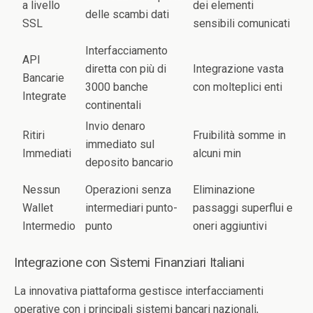
a livello
dei elementi
delle scambi dati
SSL
sensibili comunicati
Interfacciamento
API
diretta con più di
Integrazione vasta
Bancarie
3000 banche
con molteplici enti
Integrate
continentali
Invio denaro
Ritiri
Fruibilità somme in
immediato sul
Immediati
alcuni min
deposito bancario
Nessun
Operazioni senza
Eliminazione
Wallet
intermediari punto-
passaggi superflui e
Intermedio
punto
oneri aggiuntivi
Integrazione con Sistemi Finanziari Italiani
La innovativa piattaforma gestisce interfacciamenti
operative con i principali sistemi bancari nazionali,