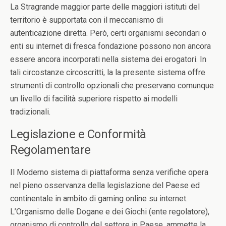
La Stragrande maggior parte delle maggiori istituti del
territorio è supportata con il meccanismo di
autenticazione diretta. Però, certi organismi secondari o
enti su internet di fresca fondazione possono non ancora
essere ancora incorporati nella sistema dei erogatori. In
tali circostanze circoscritti, la la presente sistema offre
strumenti di controllo opzionali che preservano comunque
un livello di facilità superiore rispetto ai modelli
tradizionali.
Legislazione e Conformità
Regolamentare
Il Moderno sistema di piattaforma senza verifiche opera
nel pieno osservanza della legislazione del Paese ed
continentale in ambito di gaming online su internet.
L’Organismo delle Dogane e dei Giochi (ente regolatore),
organismo di controllo del settore in Paese, ammette la