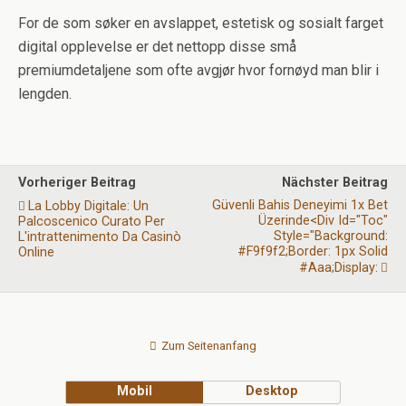
For de som søker en avslappet, estetisk og sosialt farget
digital opplevelse er det nettopp disse små
premiumdetaljene som ofte avgjør hvor fornøyd man blir i
lengden.
Vorheriger Beitrag
Nächster Beitrag
Güvenli Bahis Deneyimi 1x Bet
La Lobby Digitale: Un
Üzerinde<div Id="toc"
Palcoscenico Curato Per
Style="background:
L'intrattenimento Da Casinò
#f9f9f2;border: 1px Solid
Online
#aaa;display:
Zum Seitenanfang
Mobil
Desktop