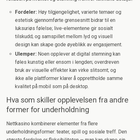
Fordeler:
Høy tilgjengelighet, varierte temaer og
estetisk gjennomførte grensesnitt bidrar til en
luksuriøs følelse; live-elementene gir sosialt
tilskudd; og samspillet mellom lyd og visuell
design kan skape gode øyeblikk av engasjement.
Ulemper:
Noen opplever at digital stemning kan
føles kunstig eller ensom i lengden; overdreven
bruk av visuelle effekter kan virke slitsomt; og
ikke alle plattformer klarer å opprettholde samme
kvalitet på mobil som på desktop.
Hva som skiller opplevelsen fra andre
former for underholdning
Nettkasino kombinerer elementer fra flere
underholdningsformer: teater, spill og sosiale treff. Den
største fordelen er fleksibiliteten — man kan skape sin