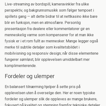
Live-streaming av bordspill, kameravinkler fra ulike
perspektiv, og bakgrunnsmusikk som følger tempoet i
spillets gang — alt dette bidrar til at nettkasino ikke bare
blir en funksjon, men en atmosfære. Personlig
presentasjon fra dealere eller kommentatorer gir en
menneskelig varme som kompenserer for at man ikke
fysisk er i et rom fullt av mennesker. Mange legger også
merke til subtile detaljer som kvalitetsbildet i
mobilvisning og responsiv design; når disse elementene
fungerer sømløst, blir opplevelsen umiddelbart mer
komplimenterende.
Fordeler og ulemper
En balansert tilnærming hjelper å sette pris på
opplevelsen uten å overselge den. Her er noen typiske
fordeler og ulemper slik de oppleves av mange brukere,
fokusert på kvalitet og stemning fremfor tekniske detaljer.