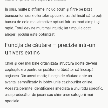
În plus, multe platforme includ acum și filtre pe baza
bonusurilor sau a ofertelor speciale, astfel încât să te poți
bucura de cele mai atractive opțiuni într-un mod simplu și
rapid. Totul devine mult mai intuitiv, iar timpul alocat
alegerii jocului este optimizat.
Funcția de căutare – precizie într-un
univers extins
Chiar și cea mai bine organizată structură poate deveni
copleșitoare pentru un jucător nerăbdător să înceapă
acțiunea. Din acest motiv, funcția de căutare este un
avantaj semnificativ în lobby-urile cazinourilor online.
Aceasta permite identificarea imediată a unui titlu specific,
unui producător de jocuri sau chiar unor categorii mai
speciale.