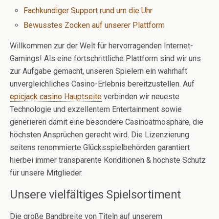
Fachkundiger Support rund um die Uhr
Bewusstes Zocken auf unserer Plattform
Willkommen zur der Welt für hervorragenden Internet-
Gamings! Als eine fortschrittliche Plattform sind wir uns
zur Aufgabe gemacht, unseren Spielern ein wahrhaft
unvergleichliches Casino-Erlebnis bereitzustellen. Auf
epicjack casino Hauptseite
verbinden wir neueste
Technologie und exzellentem Entertainment sowie
generieren damit eine besondere Casinoatmosphäre, die
höchsten Ansprüchen gerecht wird. Die Lizenzierung
seitens renommierte Glücksspielbehörden garantiert
hierbei immer transparente Konditionen & höchste Schutz
für unsere Mitglieder.
Unsere vielfältiges Spielsortiment
Die große Bandbreite von Titeln auf unserem