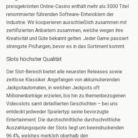
preisgekrönten Online-Casino enthält mehr als 3000 Titel
renommierter führenden Software-Entwicklern der
Industrie. Wir kooperieren ausschließlich zusammen mit
zertifizierten Anbietern zusammen, welche wegen ihre
Kreativität und Güte bekannt gelten. Jeder Game passiert
strengste Prüfungen, bevor es in das Sortiment kommt.
Slots höchster Qualität
Der Slot-Bereich bietet alle neuesten Releases sowie
zeitlose Klassiker. Angefangen von akkumulierenden
Jackpotautomaten, in welchen Jackpots oft
Millionenbeträge erzielen, bis hin zu themenbezogenen
Videoslots samt detaillierten Geschichten – bei uns
entdeckt jedweder Spielertyp seine bevorzugte
Entertainment. Die durchschnittliche durchschnittliche
Auszahlungsquote der Slots liegt um beeindruckenden
96.4%, welches merklich oberhalb den