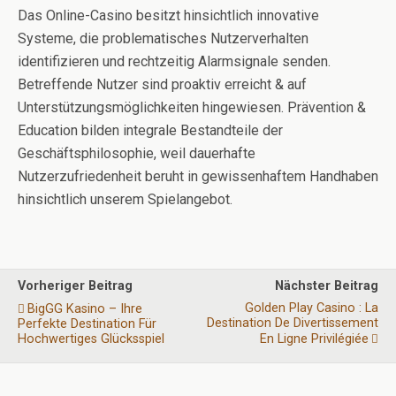
Das Online-Casino besitzt hinsichtlich innovative
Systeme, die problematisches Nutzerverhalten
identifizieren und rechtzeitig Alarmsignale senden.
Betreffende Nutzer sind proaktiv erreicht & auf
Unterstützungsmöglichkeiten hingewiesen. Prävention &
Education bilden integrale Bestandteile der
Geschäftsphilosophie, weil dauerhafte
Nutzerzufriedenheit beruht in gewissenhaftem Handhaben
hinsichtlich unserem Spielangebot.
Vorheriger Beitrag
Nächster Beitrag
Golden Play Casino : La
BigGG Kasino – Ihre
Destination De Divertissement
Perfekte Destination Für
Hochwertiges Glücksspiel
En Ligne Privilégiée