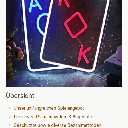
Übersicht
Unser umfangreiches Spielangebot
Lukratives Prämiensystem & Angebote
Geschützte sowie diverse Bezahlmethoden