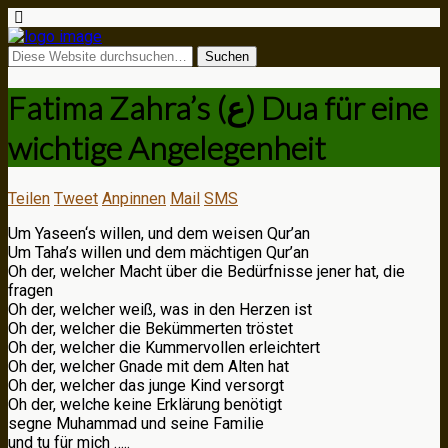
Fatima Zahra’s (ع) Dua für eine
wichtige Angelegenheit
Teilen
Tweet
Anpinnen
Mail
SMS
Um Yaseen‘s willen, und dem weisen Qur’an
Um Taha’s willen und dem mächtigen Qur’an
Oh der, welcher Macht über die Bedürfnisse jener hat, die
fragen
Oh der, welcher weiß, was in den Herzen ist
Oh der, welcher die Bekümmerten tröstet
Oh der, welcher die Kummervollen erleichtert
Oh der, welcher Gnade mit dem Alten hat
Oh der, welcher das junge Kind versorgt
Oh der, welche keine Erklärung benötigt
segne Muhammad und seine Familie
und tu für mich …..