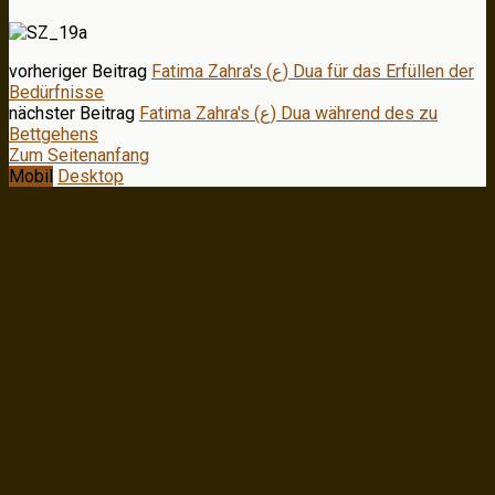
vorheriger Beitrag
Fatima Zahra's (ع) Dua für das Erfüllen der
Bedürfnisse
nächster Beitrag
Fatima Zahra's (ع) Dua während des zu
Bettgehens
Zum Seitenanfang
Mobil
Desktop