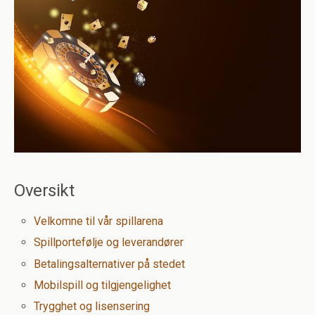
Oversikt
Velkomne til vår spillarena
Spillportefølje og leverandører
Betalingsalternativer på stedet
Mobilspill og tilgjengelighet
Trygghet og lisensering