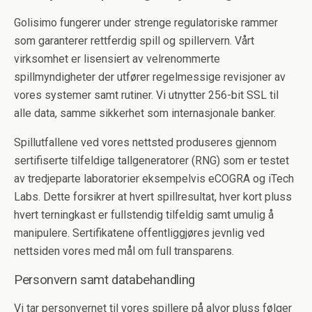
Golisimo fungerer under strenge regulatoriske rammer
som garanterer rettferdig spill og spillervern. Vårt
virksomhet er lisensiert av velrenommerte
spillmyndigheter der utfører regelmessige revisjoner av
vores systemer samt rutiner. Vi utnytter 256-bit SSL til
alle data, samme sikkerhet som internasjonale banker.
Spillutfallene ved vores nettsted produseres gjennom
sertifiserte tilfeldige tallgeneratorer (RNG) som er testet
av tredjeparte laboratorier eksempelvis eCOGRA og iTech
Labs. Dette forsikrer at hvert spillresultat, hver kort pluss
hvert terningkast er fullstendig tilfeldig samt umulig å
manipulere. Sertifikatene offentliggjøres jevnlig ved
nettsiden vores med mål om full transparens.
Personvern samt databehandling
Vi tar personvernet til vores spillere på alvor pluss følger