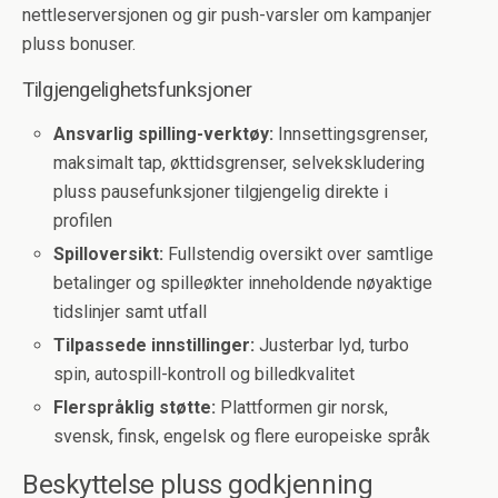
nettleserversjonen og gir push-varsler om kampanjer
pluss bonuser.
Tilgjengelighetsfunksjoner
Ansvarlig spilling-verktøy:
Innsettingsgrenser,
maksimalt tap, økttidsgrenser, selvekskludering
pluss pausefunksjoner tilgjengelig direkte i
profilen
Spilloversikt:
Fullstendig oversikt over samtlige
betalinger og spilleøkter inneholdende nøyaktige
tidslinjer samt utfall
Tilpassede innstillinger:
Justerbar lyd, turbo
spin, autospill-kontroll og billedkvalitet
Flerspråklig støtte:
Plattformen gir norsk,
svensk, finsk, engelsk og flere europeiske språk
Beskyttelse pluss godkjenning