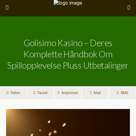
Golisimo Kasino – Deres
Komplette Håndbok Om
Spillopplevelse Pluss Utbetalinger
Teilen
Tweet
Anpinnen
Mail
SMS