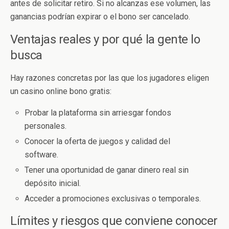
antes de solicitar retiro. Si no alcanzas ese volumen, las
ganancias podrían expirar o el bono ser cancelado.
Ventajas reales y por qué la gente lo
busca
Hay razones concretas por las que los jugadores eligen
un casino online bono gratis:
Probar la plataforma sin arriesgar fondos
personales.
Conocer la oferta de juegos y calidad del
software.
Tener una oportunidad de ganar dinero real sin
depósito inicial.
Acceder a promociones exclusivas o temporales.
Límites y riesgos que conviene conocer