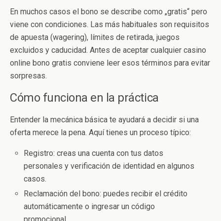
En muchos casos el bono se describe como „gratis“ pero
viene con condiciones. Las más habituales son requisitos
de apuesta (wagering), límites de retirada, juegos
excluidos y caducidad. Antes de aceptar cualquier casino
online bono gratis conviene leer esos términos para evitar
sorpresas.
Cómo funciona en la práctica
Entender la mecánica básica te ayudará a decidir si una
oferta merece la pena. Aquí tienes un proceso típico:
Registro: creas una cuenta con tus datos
personales y verificación de identidad en algunos
casos.
Reclamación del bono: puedes recibir el crédito
automáticamente o ingresar un código
promocional.