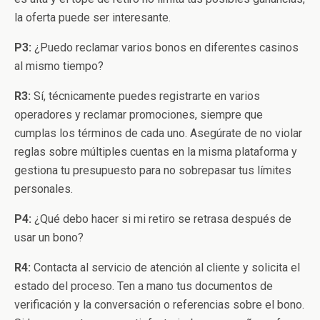
la oferta puede ser interesante.
P3:
¿Puedo reclamar varios bonos en diferentes casinos
al mismo tiempo?
R3:
Sí, técnicamente puedes registrarte en varios
operadores y reclamar promociones, siempre que
cumplas los términos de cada uno. Asegúrate de no violar
reglas sobre múltiples cuentas en la misma plataforma y
gestiona tu presupuesto para no sobrepasar tus límites
personales.
P4:
¿Qué debo hacer si mi retiro se retrasa después de
usar un bono?
R4:
Contacta al servicio de atención al cliente y solicita el
estado del proceso. Ten a mano tus documentos de
verificación y la conversación o referencias sobre el bono.