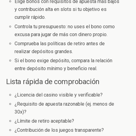
Elige bonos con requisitos de apuesta más bajos
y contribución alta en slots si tu objetivo es
cumplir rápido.
Controla tu presupuesto: no uses el bono como
excusa para jugar de más con dinero propio.
Comprueba las políticas de retiro antes de
realizar depósitos grandes.
Si el bono exige depósito, compara la relación
entre depósito mínimo y beneficio real.
Lista rápida de comprobación
¿Licencia del casino visible y verificable?
¿Requisito de apuesta razonable (ej. menos de
30x)?
¿Límite de retiro aceptable?
¿Contribución de los juegos transparente?