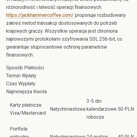
różnorodność i łatwość operacji finansowych.
https://jackhammercoffee.com/
proponuje rozbudowany
zakres metod transakcji dostosowanych do potrzeb
krajowych graczy. Wszystkie operacja jest chroniona
najnowszymi protokołami szyfrowania SSL 256-bit, co
gwarantuje stuprocentowe ochronę parametrów
finansowych.
Sposób Płatności
Termin Wpłaty
Czas Wypłaty
Najmniejsza Kwota
3-5 dni
Karty płatnicze
Natychmiastowa
kalendarzowe
50 PLN
Visa/Mastercard
robocze
Portfele
wirtualne
Natychmiastowa
24 godzin
40 PLN