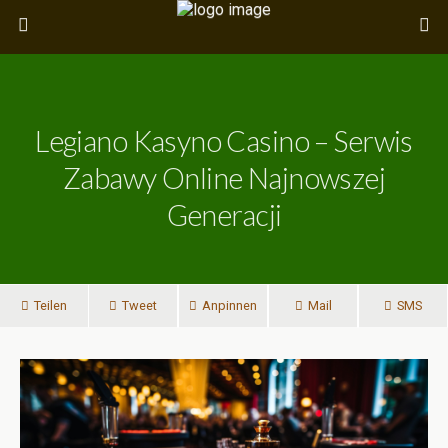
Legiano Kasyno Casino – Serwis
Zabawy Online Najnowszej
Generacji
Teilen
Tweet
Anpinnen
Mail
SMS