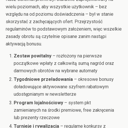
wielu poziomach, aby wszystkie użytkownik – bez
względu na od poziomu doświadczenia – był w stanie
skorzystać z zachęcających ofert. Przejrzystość
regulaminów to podstawowym założeniem, więc wszelkie
zasady obrotu są czytelnie opisane zanim nastąpi
aktywacją bonusu.
Zestaw powitalny
– rozłożony na pierwsze
początkowe wpłaty z całkowitą sumą nagród oraz
darmowych obrotów na wybrane automaty
Tygodniowe przeładowania
– okresowe bonusy
doładowujące aktywowane szyfrem rabatowym
udostępnianym w newsletterze
Program lojalnościowy
– system pkt
zamienianych na środki premiowe, free zakręcenia
lub prezenty rzeczowe
Turnieje i rywalizacja
– regularne konkursy z