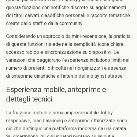
questa funzione con notifiche discrete su aggiornamenti
dei titoli salvati, classifiche personali e raccolte tematiche
create dallo staff o dalla community.
Considerando un approccio da mini-recensione, la praticità
di queste funzioni risiede nella semplicità: icone chiare,
accesso rapido e sincronizzazione su dispositivi. Le
variazioni che peggiorano l’esperienza includono limiti nel
numero di preferiti, difficoltà nel riorganizzarli e assenza
di anteprime dinamiche all’interno delle playlist stesse.
Esperienza mobile, anteprime e
dettagli tecnici
La fruizione mobile è ormai imprescindibile: lobby
responsive, load balancing e anteprime ottimizzate sono
ciò che distingue una piattaforma moderna da una datata.
Su smartphone, gli sviluppatori puntano su layout a