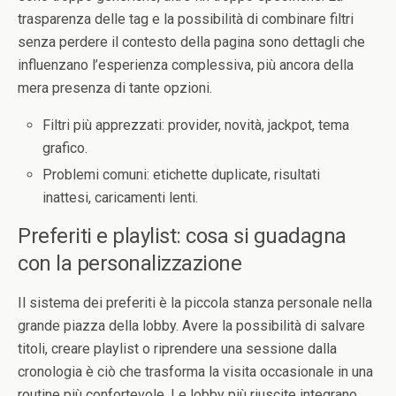
trasparenza delle tag e la possibilità di combinare filtri
senza perdere il contesto della pagina sono dettagli che
influenzano l’esperienza complessiva, più ancora della
mera presenza di tante opzioni.
Filtri più apprezzati: provider, novità, jackpot, tema
grafico.
Problemi comuni: etichette duplicate, risultati
inattesi, caricamenti lenti.
Preferiti e playlist: cosa si guadagna
con la personalizzazione
Il sistema dei preferiti è la piccola stanza personale nella
grande piazza della lobby. Avere la possibilità di salvare
titoli, creare playlist o riprendere una sessione dalla
cronologia è ciò che trasforma la visita occasionale in una
routine più confortevole. Le lobby più riuscite integrano