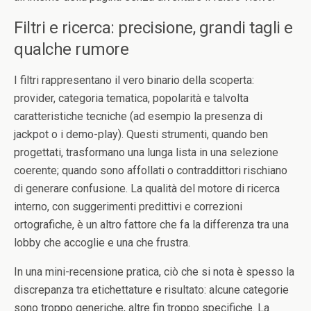
Filtri e ricerca: precisione, grandi tagli e
qualche rumore
I filtri rappresentano il vero binario della scoperta:
provider, categoria tematica, popolarità e talvolta
caratteristiche tecniche (ad esempio la presenza di
jackpot o i demo-play). Questi strumenti, quando ben
progettati, trasformano una lunga lista in una selezione
coerente; quando sono affollati o contraddittori rischiano
di generare confusione. La qualità del motore di ricerca
interno, con suggerimenti predittivi e correzioni
ortografiche, è un altro fattore che fa la differenza tra una
lobby che accoglie e una che frustra.
In una mini-recensione pratica, ciò che si nota è spesso la
discrepanza tra etichettature e risultato: alcune categorie
sono troppo generiche, altre fin troppo specifiche. La