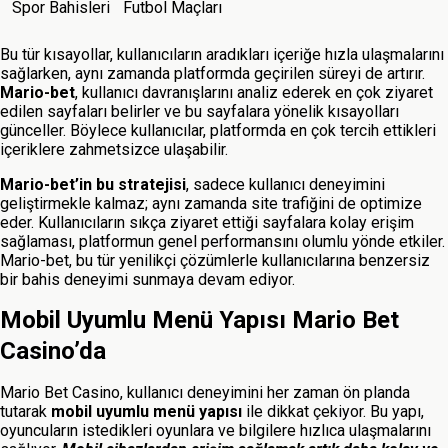
Spor Bahisleri
Futbol Maçları
Bu tür kısayollar, kullanıcıların aradıkları içeriğe hızla ulaşmalarını
sağlarken, aynı zamanda platformda geçirilen süreyi de artırır.
Mario-bet
, kullanıcı davranışlarını analiz ederek en çok ziyaret
edilen sayfaları belirler ve bu sayfalara yönelik kısayolları
günceller. Böylece kullanıcılar, platformda en çok tercih ettikleri
içeriklere zahmetsizce ulaşabilir.
Mario-bet’in bu stratejisi
, sadece kullanıcı deneyimini
geliştirmekle kalmaz; aynı zamanda site trafiğini de optimize
eder. Kullanıcıların sıkça ziyaret ettiği sayfalara kolay erişim
sağlaması, platformun genel performansını olumlu yönde etkiler.
Mario-bet, bu tür yenilikçi çözümlerle kullanıcılarına benzersiz
bir bahis deneyimi sunmaya devam ediyor.
Mobil Uyumlu Menü Yapısı Mario Bet
Casino’da
Mario Bet Casino, kullanıcı deneyimini her zaman ön planda
tutarak
mobil uyumlu menü yapısı
ile dikkat çekiyor. Bu yapı,
oyuncuların istedikleri oyunlara ve bilgilere hızlıca ulaşmalarını