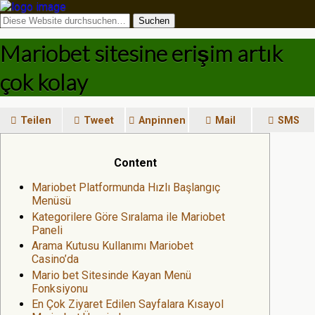
Mariobet sitesine erişim artık
çok kolay
Teilen
Tweet
Anpinnen
Mail
SMS
Content
Mariobet Platformunda Hızlı Başlangıç
Menüsü
Kategorilere Göre Sıralama ile Mariobet
Paneli
Arama Kutusu Kullanımı Mariobet
Casino’da
Mario bet Sitesinde Kayan Menü
Fonksiyonu
En Çok Ziyaret Edilen Sayfalara Kısayol