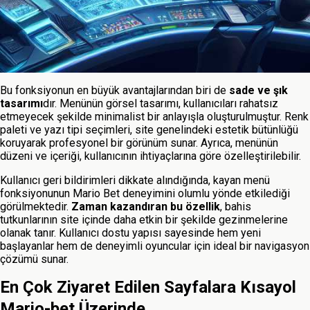
Bu fonksiyonun en büyük avantajlarından biri de
sade ve şık
tasarımı
dır. Menünün görsel tasarımı, kullanıcıları rahatsız
etmeyecek şekilde minimalist bir anlayışla oluşturulmuştur. Renk
paleti ve yazı tipi seçimleri, site genelindeki estetik bütünlüğü
koruyarak profesyonel bir görünüm sunar. Ayrıca, menünün
düzeni ve içeriği, kullanıcının ihtiyaçlarına göre özelleştirilebilir.
Kullanıcı geri bildirimleri dikkate alındığında, kayan menü
fonksiyonunun Mario Bet deneyimini olumlu yönde etkilediği
görülmektedir.
Zaman kazandıran bu özellik
, bahis
tutkunlarının site içinde daha etkin bir şekilde gezinmelerine
olanak tanır. Kullanıcı dostu yapısı sayesinde hem yeni
başlayanlar hem de deneyimli oyuncular için ideal bir navigasyon
çözümü sunar.
En Çok Ziyaret Edilen Sayfalara Kısayol
Mario-bet Üzerinde