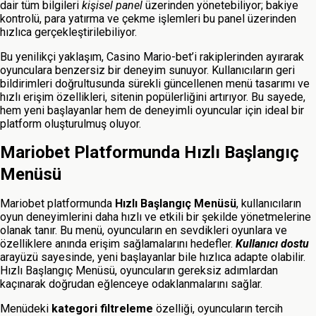
dair tüm bilgileri
kişisel panel
üzerinden yönetebiliyor; bakiye
kontrolü, para yatırma ve çekme işlemleri bu panel üzerinden
hızlıca gerçekleştirilebiliyor.
Bu yenilikçi yaklaşım, Casino Mario-bet’i rakiplerinden ayırarak
oyunculara benzersiz bir deneyim sunuyor. Kullanıcıların geri
bildirimleri doğrultusunda sürekli güncellenen menü tasarımı ve
hızlı erişim özellikleri, sitenin popülerliğini artırıyor. Bu sayede,
hem yeni başlayanlar hem de deneyimli oyuncular için ideal bir
platform oluşturulmuş oluyor.
Mariobet Platformunda Hızlı Başlangıç
Menüsü
Mariobet platformunda
Hızlı Başlangıç Menüsü
, kullanıcıların
oyun deneyimlerini daha hızlı ve etkili bir şekilde yönetmelerine
olanak tanır. Bu menü, oyuncuların en sevdikleri oyunlara ve
özelliklere anında erişim sağlamalarını hedefler.
Kullanıcı dostu
arayüzü sayesinde, yeni başlayanlar bile hızlıca adapte olabilir.
Hızlı Başlangıç Menüsü, oyuncuların gereksiz adımlardan
kaçınarak doğrudan eğlenceye odaklanmalarını sağlar.
Menüdeki
kategori filtreleme
özelliği, oyuncuların tercih