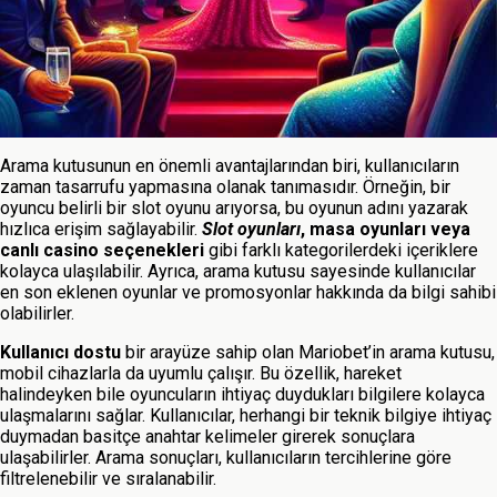
Arama kutusunun en önemli avantajlarından biri, kullanıcıların
zaman tasarrufu yapmasına olanak tanımasıdır. Örneğin, bir
oyuncu belirli bir slot oyunu arıyorsa, bu oyunun adını yazarak
hızlıca erişim sağlayabilir.
Slot oyunları
, masa oyunları veya
canlı casino seçenekleri
gibi farklı kategorilerdeki içeriklere
kolayca ulaşılabilir. Ayrıca, arama kutusu sayesinde kullanıcılar
en son eklenen oyunlar ve promosyonlar hakkında da bilgi sahibi
olabilirler.
Kullanıcı dostu
bir arayüze sahip olan Mariobet’in arama kutusu,
mobil cihazlarla da uyumlu çalışır. Bu özellik, hareket
halindeyken bile oyuncuların ihtiyaç duydukları bilgilere kolayca
ulaşmalarını sağlar. Kullanıcılar, herhangi bir teknik bilgiye ihtiyaç
duymadan basitçe anahtar kelimeler girerek sonuçlara
ulaşabilirler. Arama sonuçları, kullanıcıların tercihlerine göre
filtrelenebilir ve sıralanabilir.