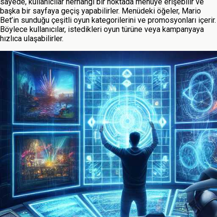
sayede, kullanıcılar herhangi bir noktada menüye erişebilir ve
başka bir sayfaya geçiş yapabilirler. Menüdeki öğeler, Mario
Bet’in sunduğu çeşitli oyun kategorilerini ve promosyonları içerir.
Böylece kullanıcılar, istedikleri oyun türüne veya kampanyaya
hızlıca ulaşabilirler.