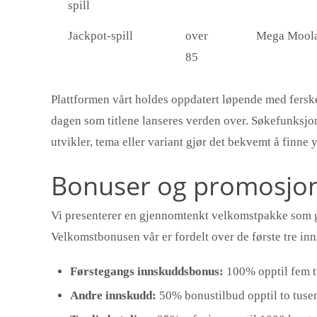
spill
Jackpot-spill
over
Mega Moola
85
Plattformen vårt holdes oppdatert løpende med ferske 
dagen som titlene lanseres verden over. Søkefunksjone
utvikler, tema eller variant gjør det bekvemt å finne 
Bonuser og promosjo
Vi presenterer en gjennomtenkt velkomstpakke som gir
Velkomstbonusen vår er fordelt over de første tre inn
Førstegangs innskuddsbonus:
100% opptil fem t
Andre innskudd:
50% bonustilbud opptil to tus