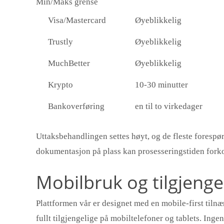
Min/Maks grense
Visa/Mastercard
Øyeblikkelig
Trustly
Øyeblikkelig
MuchBetter
Øyeblikkelig
Krypto
10-30 minutter
Bankoverføring
en til to virkedager
Uttaksbehandlingen settes høyt, og de fleste foresp
dokumentasjon på plass kan prosesseringstiden forkor
Mobilbruk og tilgjenge
Plattformen vår er designet med en mobile-first tilnær
fullt tilgjengelige på mobiltelefoner og tablets. In