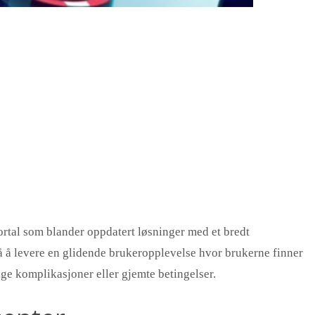
rtal som blander oppdatert løsninger med et bredt
å å levere en glidende brukeropplevelse hvor brukerne finner
ige komplikasjoner eller gjemte betingelser.