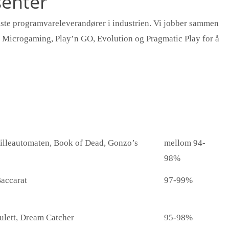
senter
remste programvareleverandører i industrien. Vi jobber sammen
 Microgaming, Play’n GO, Evolution og Pragmatic Play for å
pilleautomaten, Book of Dead, Gonzo’s
mellom 94-
98%
Baccarat
97-99%
ulett, Dream Catcher
95-98%