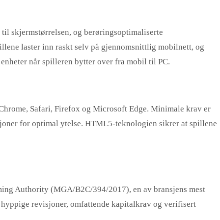
til skjermstørrelsen, og berøringsoptimaliserte
llene laster inn raskt selv på gjennomsnittlig mobilnett, og
nheter når spilleren bytter over fra mobil til PC.
Chrome, Safari, Firefox og Microsoft Edge. Minimale krav er
sjoner for optimal ytelse. HTML5-teknologien sikrer at spillene
ming Authority (MGA/B2C/394/2017), en av bransjens mest
hyppige revisjoner, omfattende kapitalkrav og verifisert