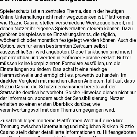
Spielerschutz ist ein zentrales Thema, das in der heutigen
Online-Unterhaltung nicht mehr wegzudenken ist. Plattformen
wie Rizzio Casino stellen verschiedene Werkzeuge bereit, mit
denen Nutzer ihr eigenes Spielverhalten steuern können. Dazu
gehören beispielsweise Einzahlungslimits, die täglich,
wöchentlich oder monatlich festgelegt werden können. Auch die
Option, sich für einen bestimmten Zeitraum selbst
auszuschließen, wird angeboten. Diese Funktionen sind meist
gut erreichbar und werden in einfacher Sprache erklärt. Nutzer
müssen keine komplizierten Formulare ausfüllen, um die
Einstellungen zu ändern. Das schafft eine niedrige
Hemmschwelle und ermöglicht es, präventiv zu handeln. Im
direkten Vergleich mit manchen älteren Anbietern fällt auf, dass
Rizzio Casino die Schutzmechanismen bereits auf der
Startseite deutlich hervorhebt. Solche Hinweise dienen nicht nur
der Information, sondern auch der Sensibilisierung. Nutzer
erhalten so einen ersten Überblick darüber, wie
verantwortungsvoll mit dem Thema umgegangen wird.
Zusätzlich legen moderne Plattformen Wert auf eine klare
Trennung zwischen Unterhaltung und möglichen Risiken. Rizzio
Casino stellt daher detaillierte Informationen zu Hilfeangeboten