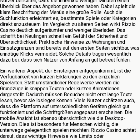
Nutzer berichten, dass sie innerhalb weniger Minuten einen
Überblick über das Angebot gewonnen haben. Dabei spielt die
klare Beschriftung der Menüs eine große Rolle. Auch die
Suchfunktion erleichtert es, bestimmte Spiele oder Kategorien
direkt anzusteuern. Im Vergleich zu älteren Seiten wirkt Rizzio
Casino deutlich aufgeräumter und weniger überladen. Das
schafft bei Neulingen schnell ein Gefühl der Sicherheit und
Übersichtlichkeit. Praktische Hinweise zu Währungen und
Einsatzgrenzen sind bereits auf den ersten Seiten sichtbar, was
unnötige Klicks vermeidet. Solche Details tragen wesentlich
dazu bei, dass sich Nutzer von Anfang an gut betreut fühlen.
Ein weiterer Aspekt, der Einsteigern entgegenkommt, ist die
Verfügbarkeit von kurzen Erklärungen zu den einzelnen
Spielarten. Statt umständlicher Regelwerke werden die
Grundzüge in knappen Texten oder kurzen Animationen
dargestellt. Dadurch müssen Besucher nicht erst lange Texte
lesen, bevor sie loslegen können. Viele Nutzer schätzen auch,
dass die Plattform auf unterschiedlichen Geräten gleich gut
funktioniert und die Schriftgrößen angepasst erscheinen. Die
mobile Ansicht ist ebenso übersichtlich wie die Desktop-
Version. Dies ist besonders für Menschen wichtig, die
unterwegs gelegentlich spielen möchten. Rizzio Casino achtet
darauf, dass wichtige Hinweise wie Limits oder