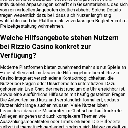
individuellen Anpassungen schafft ein Gesamterlebnis, das sich
von rein virtuellen Angeboten deutlich abhebt. Solche Details
tragen wesentlich dazu bei, dass sich Nutzer langfristig
wohlfühlen und die Plattform als zuverlässigen Begleiter in ihrer
Freizeitgestaltung wahrnehmen.
Welche Hilfsangebote stehen Nutzern
bei Rizzio Casino konkret zur
Verfügung?
Moderne Plattformen bieten zunehmend mehr als nur Spiele an
– sie stellen auch umfassende Hilfsangebote bereit. Rizzio
Casino integriert verschiedene Kontaktmöglichkeiten, die
Nutzer bei Fragen oder Unsicherheiten unterstützen. Dazu
gehören ein Live-Chat, der meist rund um die Uhr erreichbar ist,
sowie eine ausführliche Hilfeseite mit häufig gestellten Fragen.
Die Antworten sind kurz und verständlich formuliert, sodass
Nutzer nicht lange suchen müssen. Viele Nutzer loben
besonders, dass die Mitarbeiter im Chat schnell auf konkrete
Anliegen eingehen und auch komplexere Themen wie
Auszahlungsmodalitäten oder Limits erklären. Die Hilfeseite
selbst ist thematisch gegliedert, sodass sich Nutzer gezielt zu