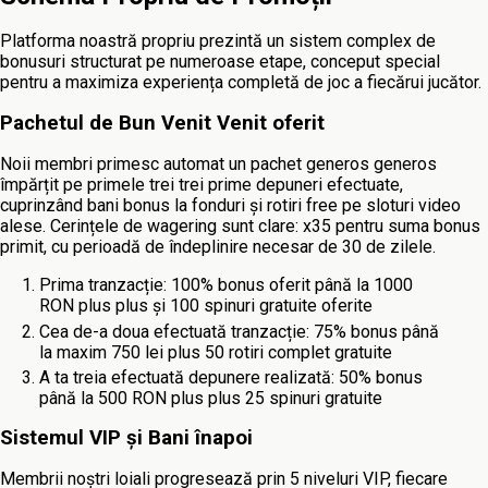
Platforma noastră propriu prezintă un sistem complex de
bonusuri structurat pe numeroase etape, conceput special
pentru a maximiza experiența completă de joc a fiecărui jucător.
Pachetul de Bun Venit Venit oferit
Noii membri primesc automat un pachet generos generos
împărțit pe primele trei trei prime depuneri efectuate,
cuprinzând bani bonus la fonduri și rotiri free pe sloturi video
alese. Cerințele de wagering sunt clare: x35 pentru suma bonus
primit, cu perioadă de îndeplinire necesar de 30 de zilele.
Prima tranzacție: 100% bonus oferit până la 1000
RON plus plus și 100 spinuri gratuite oferite
Cea de-a doua efectuată tranzacție: 75% bonus până
la maxim 750 lei plus 50 rotiri complet gratuite
A ta treia efectuată depunere realizată: 50% bonus
până la 500 RON plus plus 25 spinuri gratuite
Sistemul VIP și Bani înapoi
Membrii noștri loiali progresează prin 5 niveluri VIP, fiecare