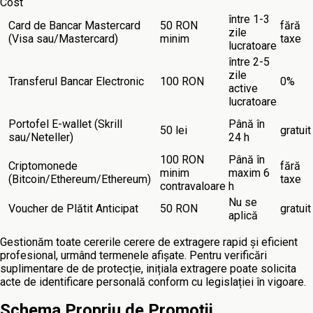
Cost
între 1-3
Card de Bancar Mastercard
50 RON
fără
zile
(Visa sau/Mastercard)
minim
taxe
lucratoare
între 2-5
zile
Transferul Bancar Electronic
100 RON
0%
active
lucratoare
Portofel E-wallet (Skrill
Până în
50 lei
gratuit
sau/Neteller)
24 h
100 RON
Până în
Criptomonede
fără
minim
maxim 6
(Bitcoin/Ethereum/Ethereum)
taxe
contravaloare
h
Nu se
Voucher de Plătit Anticipat
50 RON
gratuit
aplică
Gestionăm toate cererile cerere de extragere rapid și eficient
profesional, urmând termenele afișate. Pentru verificări
suplimentare de de protecție, inițiala extragere poate solicita
acte de identificare personală conform cu legislației în vigoare.
Schema Propriu de Promoții