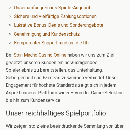
Unser umfangreiches Spiele-Angebot
Sichere und vielfältige Zahlungsoptionen
Lukrative Bonus-Deals und Sonderangebote
Genehmigung und Kundenschutz
Kompetenter Support rund um die Uhr
Bei
Spin Macho Casino Online
haben wir uns zum Ziel
gesetzt, unseren Kunden ein herausragendes
Spielerlebnis zu bereitstellen, das Unterhaltung,
Geborgenheit und Fairness zusammen verbindet. Unser
Engagement für höchste Standards zeigt sich in jedem
Aspekt unserer Plattform wider – von der Game-Selektion
bis hin zum Kundenservice.
Unser reichhaltiges Spielportfolio
Wir zeigen stolz eine beeindruckende Sammlung von über