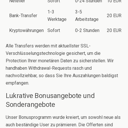
Neteller
Sofort
0-24 Stunden
10 EUR
1-3
3-5
Bank-Transfer
20 EUR
Werktage
Arbeitstage
Kryptowährungen
Sofort
0-2 Stunden
20 EUR
Alle Transfers werden mit aktuellster SSL-
Verschlüsselungstechnologie gesichert, um die
Protection Ihrer monetären Daten zu sicherstellen. Wir
handhaben Withdrawal-Requests rasch und
nachvollziehbar, so dass Sie Ihre Auszahlungen baldigst
empfangen.
Lukrative Bonusangebote und
Sonderangebote
Unser Bonusprogramm wurde kreiert, um sowohl neue als
auch beständige User zu prämieren. Die Offerten sind