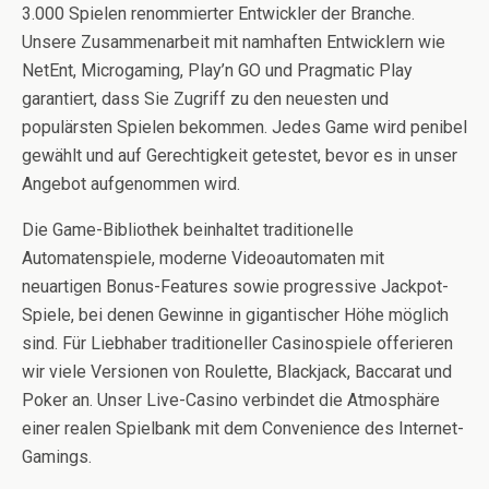
3.000 Spielen renommierter Entwickler der Branche.
Unsere Zusammenarbeit mit namhaften Entwicklern wie
NetEnt, Microgaming, Play’n GO und Pragmatic Play
garantiert, dass Sie Zugriff zu den neuesten und
populärsten Spielen bekommen. Jedes Game wird penibel
gewählt und auf Gerechtigkeit getestet, bevor es in unser
Angebot aufgenommen wird.
Die Game-Bibliothek beinhaltet traditionelle
Automatenspiele, moderne Videoautomaten mit
neuartigen Bonus-Features sowie progressive Jackpot-
Spiele, bei denen Gewinne in gigantischer Höhe möglich
sind. Für Liebhaber traditioneller Casinospiele offerieren
wir viele Versionen von Roulette, Blackjack, Baccarat und
Poker an. Unser Live-Casino verbindet die Atmosphäre
einer realen Spielbank mit dem Convenience des Internet-
Gamings.