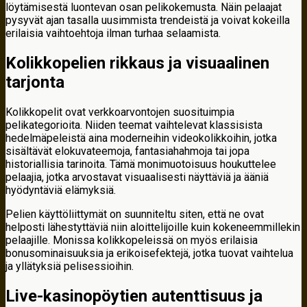
löytämisestä luontevan osan pelikokemusta. Näin pelaajat
pysyvät ajan tasalla uusimmista trendeistä ja voivat kokeilla
erilaisia vaihtoehtoja ilman turhaa selaamista.
Kolikkopelien rikkaus ja visuaalinen
tarjonta
Kolikkopelit ovat verkkoarvontojen suosituimpia
pelikategorioita. Niiden teemat vaihtelevat klassisista
hedelmäpeleistä aina moderneihin videokolikkoihin, jotka
sisältävät elokuvateemoja, fantasiahahmoja tai jopa
historiallisia tarinoita. Tämä monimuotoisuus houkuttelee
pelaajia, jotka arvostavat visuaalisesti näyttäviä ja ääniä
hyödyntäviä elämyksiä.
Pelien käyttöliittymät on suunniteltu siten, että ne ovat
helposti lähestyttäviä niin aloittelijoille kuin kokeneemmillekin
pelaajille. Monissa kolikkopeleissä on myös erilaisia
bonusominaisuuksia ja erikoisefektejä, jotka tuovat vaihtelua
ja yllätyksiä pelisessioihin.
Live-kasinopöytien autenttisuus ja