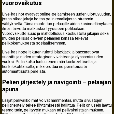
vuorovaikutus
Live-kasinot avaavat online-pelaamiseen uuden ulottuvuuden,
jossa oikea jakaja hoitaa pelin reaaliajassa streamin
välityksellä. Tämä muoto tuo pelaajille aidon kasinoelämyksen
ilman tarvetta matkustaa fyysiseen peliluolaan.
Vuorovaikutteisuus ja mahdollisuus keskustella jakajan sekä
muiden pelissä olevien pelaajien kanssa tekevät
pelikokemuksesta sosiaalisemman.
Live-kasinopelit kuten ruletti, blackjack ja baccarat ovat
suosittuja niiden strategisen vivahteen ja dynaamisuuden
vuoksi. Pelin kulku tuntuu enemmän konkreettiselta ja
henkilökohtaiselta, mikä erottaa ne perinteisistä
automaattisista peleistä.
Pelien järjestely ja navigointi – pelaajan
apuna
Laajat pelivalikoimat voivat hämmentää, mutta sivustojen
pelijärjestely tekee löytämisestä hallittua. Pelit on usein jaettu
teemoittain, pelityypin mukaan tai pelivalmistajan mukaan.