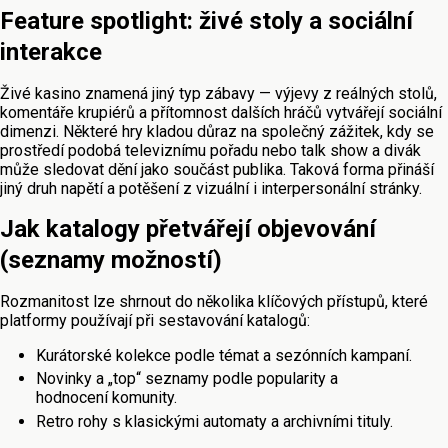
Feature spotlight: živé stoly a sociální
interakce
Živé kasino znamená jiný typ zábavy — výjevy z reálných stolů,
komentáře krupiérů a přítomnost dalších hráčů vytvářejí sociální
dimenzi. Některé hry kladou důraz na společný zážitek, kdy se
prostředí podobá televiznímu pořadu nebo talk show a divák
může sledovat dění jako součást publika. Taková forma přináší
jiný druh napětí a potěšení z vizuální i interpersonální stránky.
Jak katalogy přetvářejí objevování
(seznamy možností)
Rozmanitost lze shrnout do několika klíčových přístupů, které
platformy používají při sestavování katalogů:
Kurátorské kolekce podle témat a sezónních kampaní.
Novinky a „top“ seznamy podle popularity a
hodnocení komunity.
Retro rohy s klasickými automaty a archivními tituly.