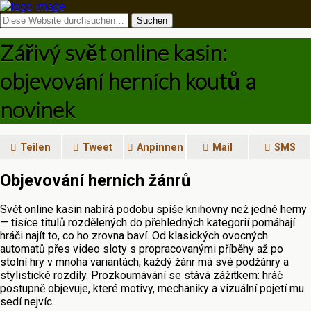
Zářivý svět online kasin:
objevování herních koutů a
novinek
Teilen
Tweet
Anpinnen
Mail
SMS
Objevování herních žánrů
Svět online kasin nabírá podobu spíše knihovny než jedné herny
— tisíce titulů rozdělených do přehledných kategorií pomáhají
hráči najít to, co ho zrovna baví. Od klasických ovocných
automatů přes video sloty s propracovanými příběhy až po
stolní hry v mnoha variantách, každý žánr má své podžánry a
stylistické rozdíly. Prozkoumávání se stává zážitkem: hráč
postupně objevuje, které motivy, mechaniky a vizuální pojetí mu
sedí nejvíc.