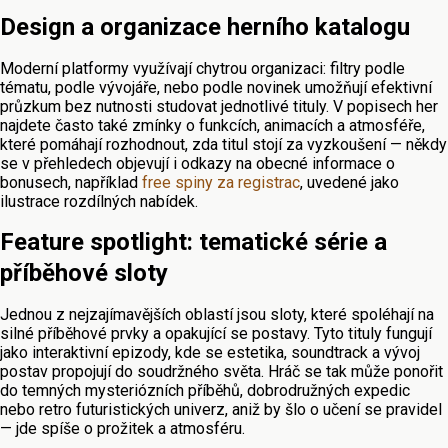
Design a organizace herního katalogu
Moderní platformy využívají chytrou organizaci: filtry podle
tématu, podle vývojáře, nebo podle novinek umožňují efektivní
průzkum bez nutnosti studovat jednotlivé tituly. V popisech her
najdete často také zmínky o funkcích, animacích a atmosféře,
které pomáhají rozhodnout, zda titul stojí za vyzkoušení — někdy
se v přehledech objevují i odkazy na obecné informace o
bonusech, například
free spiny za registrac
, uvedené jako
ilustrace rozdílných nabídek.
Feature spotlight: tematické série a
příběhové sloty
Jednou z nejzajímavějších oblastí jsou sloty, které spoléhají na
silné příběhové prvky a opakující se postavy. Tyto tituly fungují
jako interaktivní epizody, kde se estetika, soundtrack a vývoj
postav propojují do soudržného světa. Hráč se tak může ponořit
do temných mysteriózních příběhů, dobrodružných expedic
nebo retro futuristických univerz, aniž by šlo o učení se pravidel
— jde spíše o prožitek a atmosféru.