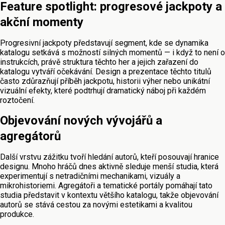
Feature spotlight: progresové jackpoty a
akční momenty
Progresivní jackpoty představují segment, kde se dynamika
katalogu setkává s možností silných momentů — i když to není o
instrukcích, právě struktura těchto her a jejich zařazení do
katalogu vytváří očekávání. Design a prezentace těchto titulů
často zdůrazňují příběh jackpotu, historii výher nebo unikátní
vizuální efekty, které podtrhují dramatický náboj při každém
roztočení.
Objevování nových vývojářů a
agregátorů
Další vrstvu zážitku tvoří hledání autorů, kteří posouvají hranice
designu. Mnoho hráčů dnes aktivně sleduje menší studia, která
experimentují s netradičními mechanikami, vizuály a
mikrohistoriemi. Agregátoři a tematické portály pomáhají tato
studia představit v kontextu většího katalogu, takže objevování
autorů se stává cestou za novými estetikami a kvalitou
produkce.