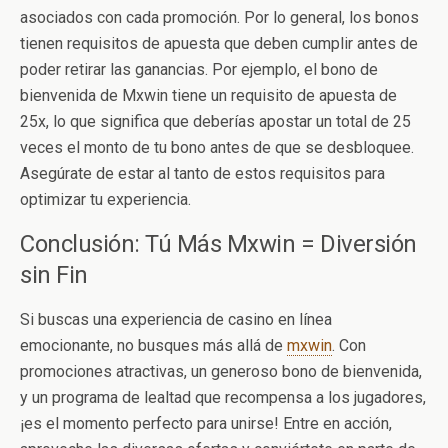
asociados con cada promoción. Por lo general, los bonos
tienen requisitos de apuesta que deben cumplir antes de
poder retirar las ganancias. Por ejemplo, el bono de
bienvenida de Mxwin tiene un requisito de apuesta de
25x, lo que significa que deberías apostar un total de 25
veces el monto de tu bono antes de que se desbloquee.
Asegúrate de estar al tanto de estos requisitos para
optimizar tu experiencia.
Conclusión: Tú Más Mxwin = Diversión
sin Fin
Si buscas una experiencia de casino en línea
emocionante, no busques más allá de
mxwin
. Con
promociones atractivas, un generoso bono de bienvenida,
y un programa de lealtad que recompensa a los jugadores,
¡es el momento perfecto para unirse! Entre en acción,