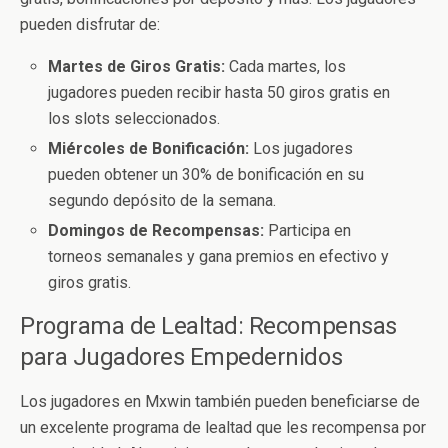
pueden disfrutar de:
Martes de Giros Gratis:
Cada martes, los
jugadores pueden recibir hasta 50 giros gratis en
los slots seleccionados.
Miércoles de Bonificación:
Los jugadores
pueden obtener un 30% de bonificación en su
segundo depósito de la semana.
Domingos de Recompensas:
Participa en
torneos semanales y gana premios en efectivo y
giros gratis.
Programa de Lealtad: Recompensas
para Jugadores Empedernidos
Los jugadores en Mxwin también pueden beneficiarse de
un excelente programa de lealtad que les recompensa por