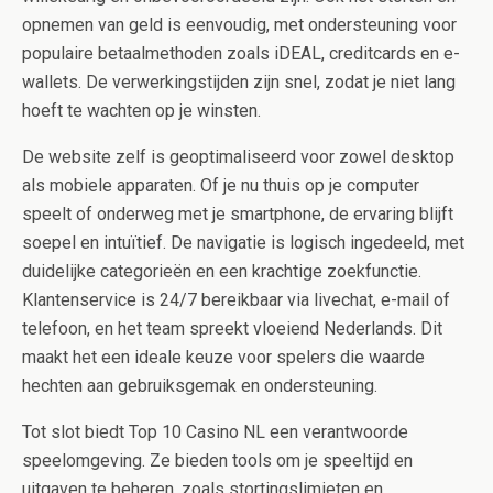
opnemen van geld is eenvoudig, met ondersteuning voor
populaire betaalmethoden zoals iDEAL, creditcards en e-
wallets. De verwerkingstijden zijn snel, zodat je niet lang
hoeft te wachten op je winsten.
De website zelf is geoptimaliseerd voor zowel desktop
als mobiele apparaten. Of je nu thuis op je computer
speelt of onderweg met je smartphone, de ervaring blijft
soepel en intuïtief. De navigatie is logisch ingedeeld, met
duidelijke categorieën en een krachtige zoekfunctie.
Klantenservice is 24/7 bereikbaar via livechat, e-mail of
telefoon, en het team spreekt vloeiend Nederlands. Dit
maakt het een ideale keuze voor spelers die waarde
hechten aan gebruiksgemak en ondersteuning.
Tot slot biedt Top 10 Casino NL een verantwoorde
speelomgeving. Ze bieden tools om je speeltijd en
uitgaven te beheren, zoals stortingslimieten en