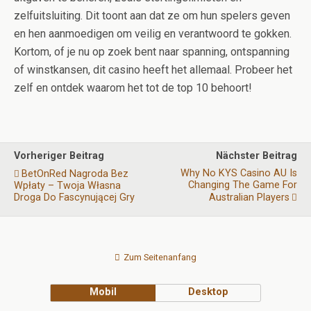
zelfuitsluiting. Dit toont aan dat ze om hun spelers geven
en hen aanmoedigen om veilig en verantwoord te gokken.
Kortom, of je nu op zoek bent naar spanning, ontspanning
of winstkansen, dit casino heeft het allemaal. Probeer het
zelf en ontdek waarom het tot de top 10 behoort!
Vorheriger Beitrag
Nächster Beitrag
Why No KYS Casino AU Is
BetOnRed Nagroda Bez
Changing The Game For
Wpłaty – Twoja Własna
Droga Do Fascynującej Gry
Australian Players
Zum Seitenanfang
Mobil
Desktop