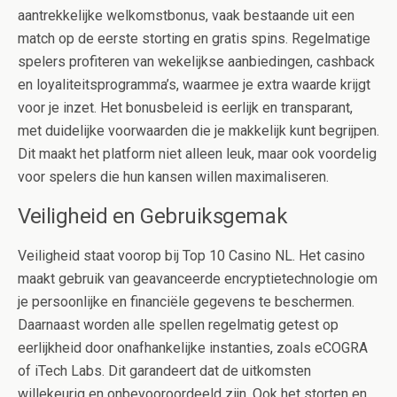
aantrekkelijke welkomstbonus, vaak bestaande uit een
match op de eerste storting en gratis spins. Regelmatige
spelers profiteren van wekelijkse aanbiedingen, cashback
en loyaliteitsprogramma’s, waarmee je extra waarde krijgt
voor je inzet. Het bonusbeleid is eerlijk en transparant,
met duidelijke voorwaarden die je makkelijk kunt begrijpen.
Dit maakt het platform niet alleen leuk, maar ook voordelig
voor spelers die hun kansen willen maximaliseren.
Veiligheid en Gebruiksgemak
Veiligheid staat voorop bij Top 10 Casino NL. Het casino
maakt gebruik van geavanceerde encryptietechnologie om
je persoonlijke en financiële gegevens te beschermen.
Daarnaast worden alle spellen regelmatig getest op
eerlijkheid door onafhankelijke instanties, zoals eCOGRA
of iTech Labs. Dit garandeert dat de uitkomsten
willekeurig en onbevooroordeeld zijn. Ook het storten en